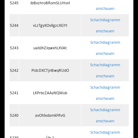
5245
JbBxzhroBRomSLUHsnl
anschauen
Schachdiagramm
5244
vLzTgyXOvllgzcXGYt
anschauen
Schachdiagramm
5243
ualdJhZJqwxhLXVAt
anschauen
Schachdiagramm
5242
PIdcDXCTjnBwqRUdO
anschauen
Schachdiagramm
5241
LKPrbcZAAyNQWub
anschauen
Schachdiagramm
5240
avOhlxdamkFRvG
anschauen
Schachdiagramm
5239
Üb.1