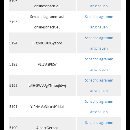
5196
onlineschach.eu
anschauen
Schachdiagramm auf
Schachdiagramm
5195
onlineschach.eu
anschauen
Schachdiagramm
5194
jRgbRUuXrGygoro
anschauen
Schachdiagramm
5193
vLlZvtsPbSv
anschauen
Schachdiagramm
5192
bJIHGWyUgYNhsqjhJwj
anschauen
Schachdiagramm
5191
YJPzMVoNKkcdYdduI
anschauen
Schachdiagramm
5190
AlbertGernot