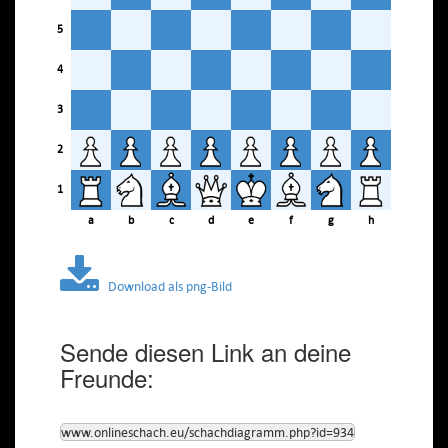
5
4
3
2
1
a
b
c
d
e
f
g
h
Download als png-Bild
Sende diesen Link an deine
Freunde:
www.onlineschach.eu/schachdiagramm.php?id=934