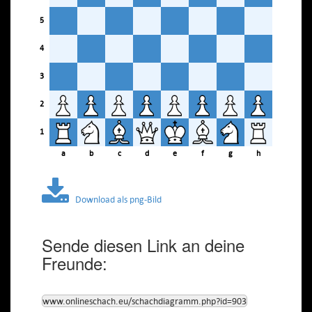
5
4
3
2
1
a
b
c
d
e
f
g
h
Download als png-Bild
Sende diesen Link an deine
Freunde:
www.onlineschach.eu/schachdiagramm.php?id=903