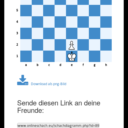
5
4
3
2
1
a
b
c
d
e
f
g
h
Download als png-Bild
Sende diesen Link an deine
Freunde:
www.onlineschach.eu/schachdiagramm.php?id=89