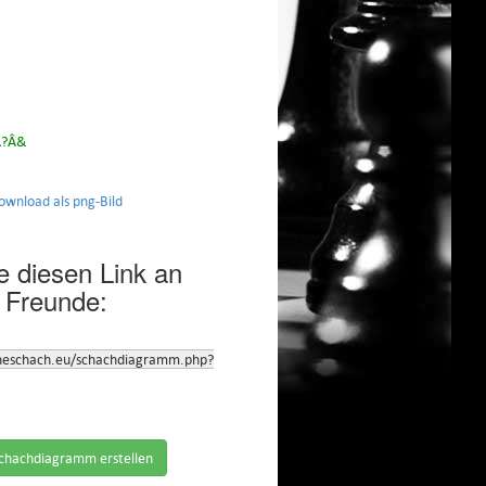
Ã?Â&
nload als png-Bild
 diesen Link an
 Freunde:
neschach.eu/schachdiagramm.php?
chachdiagramm erstellen