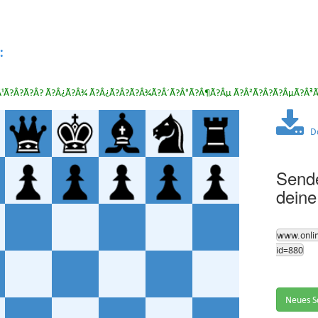
:
Â¹Ã?Â?Ã?Â? Ã?Â¿Ã?Â¾ Ã?Â¿Ã?Â?Ã?Â¾Ã?Â´Ã?Â°Ã?Â¶Ã?Âµ Ã?Â²Ã?Â?Ã?ÂµÃ?Â³
Dow
Sende
deine
www.onli
id=880
Neues S