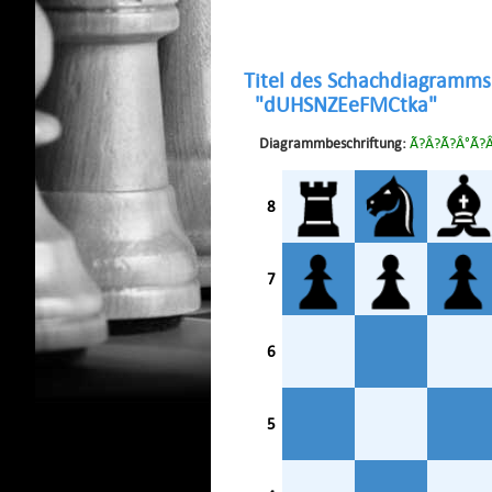
Titel des Schachdiagramms
"dUHSNZEeFMCtka"
Diagrammbeschriftung:
Ã?Â?Ã?Â°Ã?
8
7
6
5