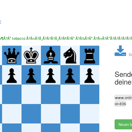
:
¶Ã?Â° tobacco Ã?Â»Ã?Â¸Ã?Â?Ã?Â¸Ã?ÂºÃ?Â° Ã?Â½Ã?Â° Ã?Â»Ã?Â°Ã?Â?Ã?Â?Ã?
Dow
Sende
deine
www.onli
id=836
Neues S