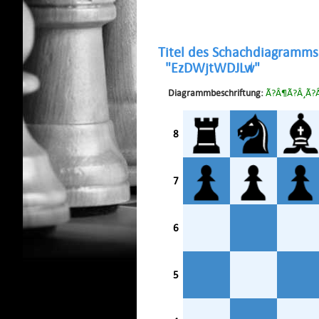
Titel des Schachdiagramms
"EzDWjtWDJLw"
Diagrammbeschriftung:
Ã?Â¶Ã?Â¸Ã?Â
8
7
6
5