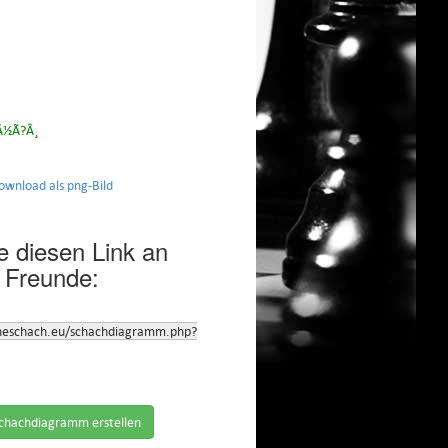
Â½Ã?Â¸
nload als png-Bild
 diesen Link an
 Freunde:
neschach.eu/schachdiagramm.php?
chachdiagramm erstellen