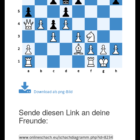
5
4
3
2
1
a
b
c
d
e
f
g
h
Download als png-Bild
Sende diesen Link an deine
Freunde:
www.onlineschach.eu/schachdiagramm.php?id=8234