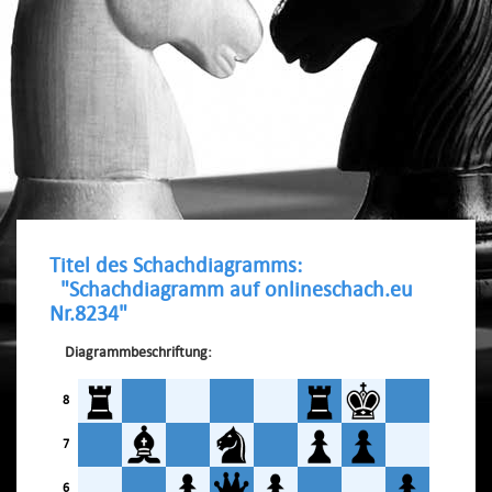
Titel des Schachdiagramms:
"Schachdiagramm auf onlineschach.eu
Nr.8234"
Diagrammbeschriftung:
8
7
6