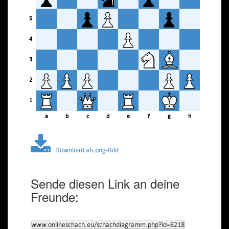
5
4
3
2
1
a
b
c
d
e
f
g
h
Download als png-Bild
Sende diesen Link an deine
Freunde:
www.onlineschach.eu/schachdiagramm.php?id=8218