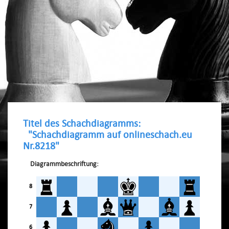
Titel des Schachdiagramms:
"Schachdiagramm auf onlineschach.eu
Nr.8218"
Diagrammbeschriftung:
8
7
6