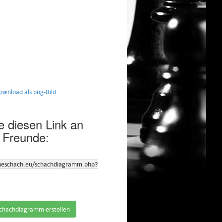
nload als png-Bild
 diesen Link an
 Freunde:
neschach.eu/schachdiagramm.php?
chachdiagramm erstellen