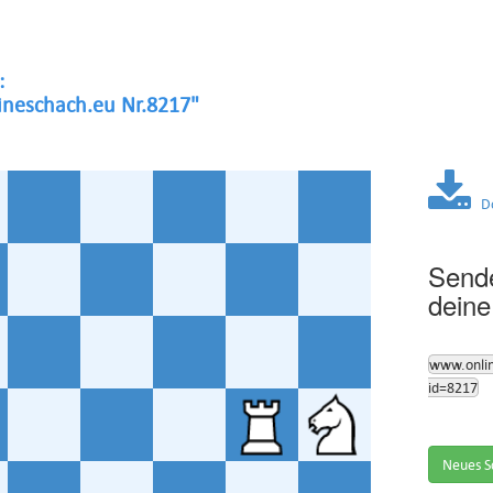
:
neschach.eu Nr.8217"
Dow
Sende
deine
www.onli
id=8217
Neues S