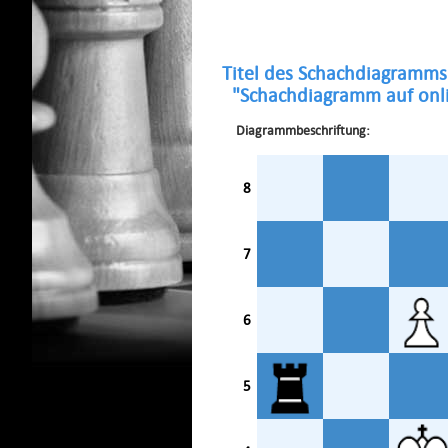
Titel des Schachdiagramms
"Schachdiagramm auf onli
Diagrammbeschriftung:
8
7
6
5