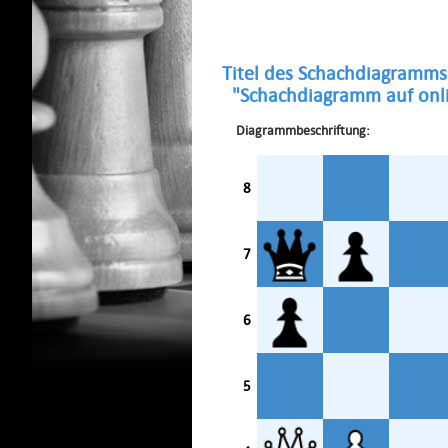
Titel des Schachdiagramms
"Schachdiagramm auf onli
Diagrammbeschriftung:
8
7
6
5