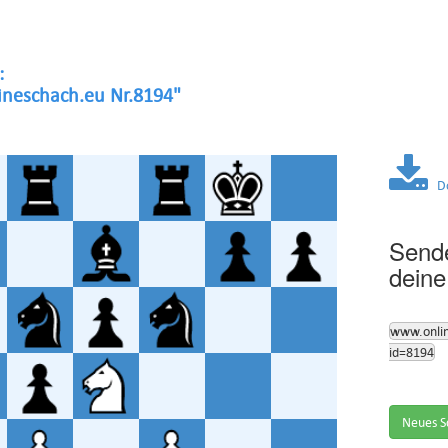
:
neschach.eu Nr.8194"
Dow
Sende
deine
www.onli
id=8194
Neues S