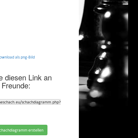
nload als png-Bild
 diesen Link an
 Freunde:
neschach.eu/schachdiagramm.php?
chachdiagramm erstellen