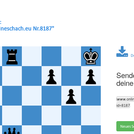
:
neschach.eu Nr.8187"
Dow
Sende
deine
www.onli
id=8187
Neues S