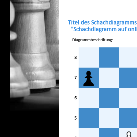
Titel des Schachdiagramms
"Schachdiagramm auf onli
Diagrammbeschriftung:
8
7
6
5