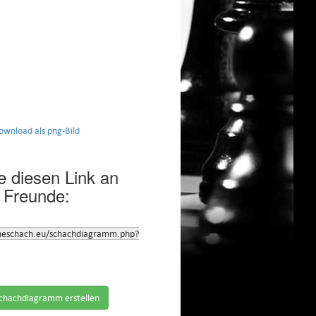
nload als png-Bild
 diesen Link an
 Freunde:
neschach.eu/schachdiagramm.php?
chachdiagramm erstellen