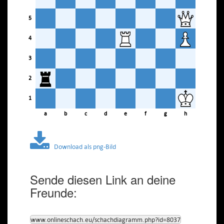
5
4
3
2
1
a
b
c
d
e
f
g
h
Download als png-Bild
Sende diesen Link an deine
Freunde:
www.onlineschach.eu/schachdiagramm.php?id=8037