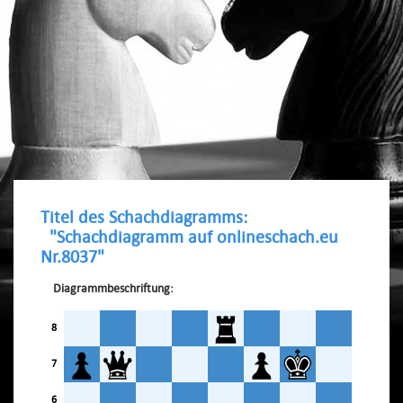
Titel des Schachdiagramms:
"Schachdiagramm auf onlineschach.eu
Nr.8037"
Diagrammbeschriftung:
8
7
6