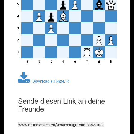
5
4
3
2
1
a
b
c
d
e
f
g
h
Download als png-Bild
Sende diesen Link an deine
Freunde:
www.onlineschach.eu/schachdiagramm.php?id=77