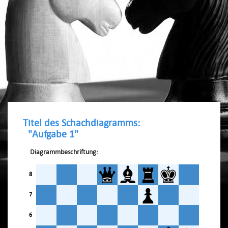
Titel des Schachdiagramms:
"Aufgabe 1"
Diagrammbeschriftung:
8
7
6