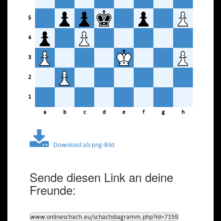
5
4
3
2
1
a
b
c
d
e
f
g
h
Download als png-Bild
Sende diesen Link an deine
Freunde:
www.onlineschach.eu/schachdiagramm.php?id=7159