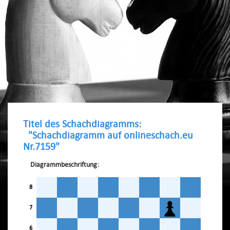
Titel des Schachdiagramms:
"Schachdiagramm auf onlineschach.eu
Nr.7159"
Diagrammbeschriftung:
8
7
6