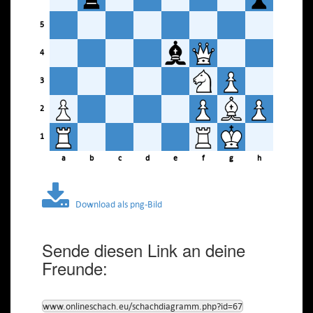
5
4
3
2
1
a
b
c
d
e
f
g
h
Download als png-Bild
Sende diesen Link an deine
Freunde:
www.onlineschach.eu/schachdiagramm.php?id=67