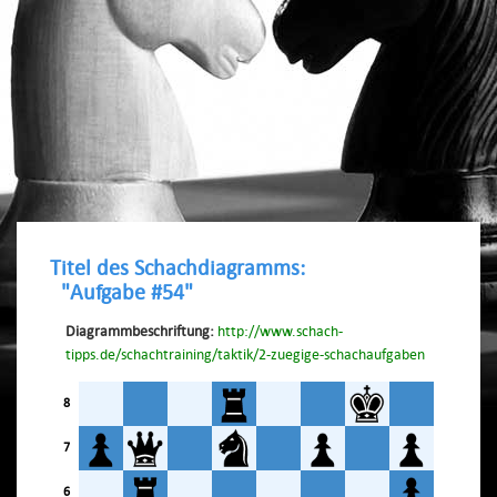
Titel des Schachdiagramms:
"Aufgabe #54"
Diagrammbeschriftung:
http://www.schach-
tipps.de/schachtraining/taktik/2-zuegige-schachaufgaben
8
7
6