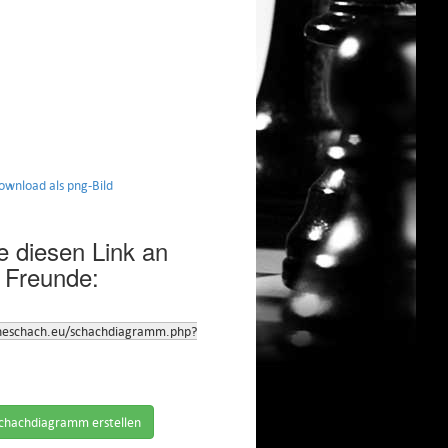
nload als png-Bild
 diesen Link an
 Freunde:
neschach.eu/schachdiagramm.php?
chachdiagramm erstellen