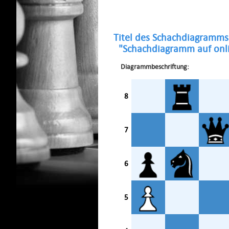
Titel des Schachdiagramms
"Schachdiagramm auf onli
Diagrammbeschriftung:
8
7
6
5