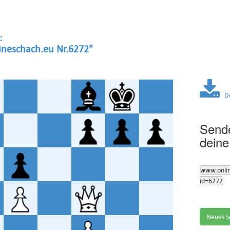
:
neschach.eu Nr.6272"
Dow
Sende
deine
www.onli
id=6272
Neues S