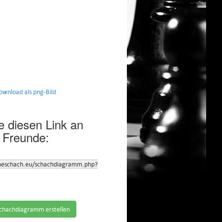
nload als png-Bild
 diesen Link an
 Freunde:
neschach.eu/schachdiagramm.php?
chachdiagramm erstellen