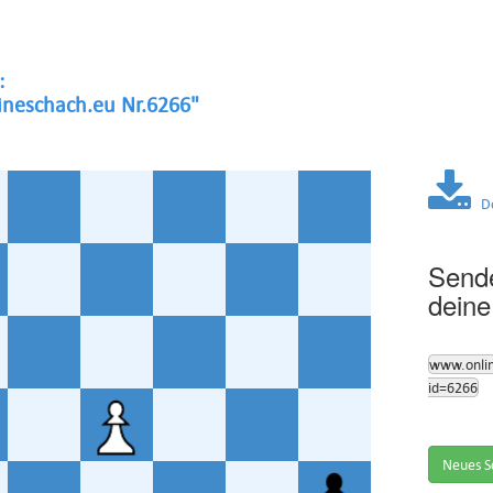
:
neschach.eu Nr.6266"
Dow
Sende
deine
www.onli
id=6266
Neues S