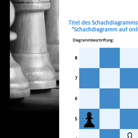
Titel des Schachdiagramms
"Schachdiagramm auf onli
Diagrammbeschriftung:
8
7
6
5