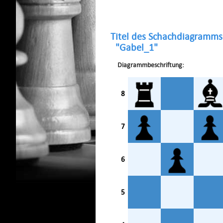
Titel des Schachdiagramms
"Gabel_1"
Diagrammbeschriftung:
8
7
6
5