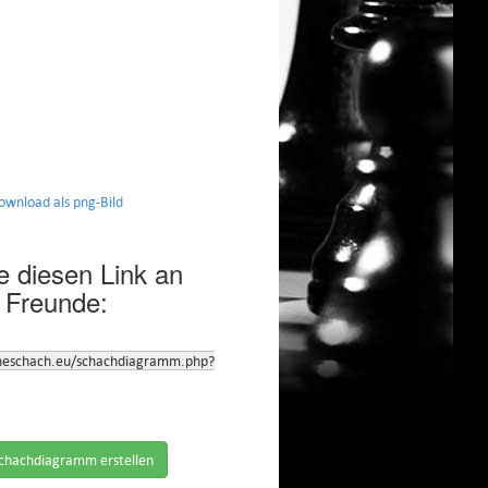
nload als png-Bild
 diesen Link an
 Freunde:
neschach.eu/schachdiagramm.php?
chachdiagramm erstellen