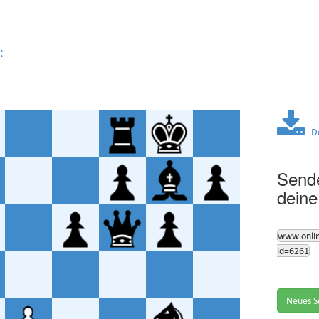
:
Dow
Sende
deine
www.onli
id=6261
Neues S