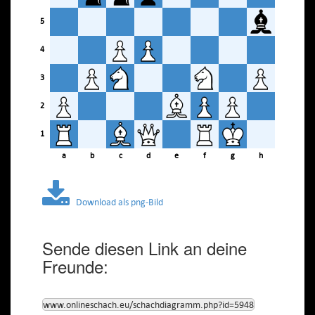
5
4
3
2
1
a
b
c
d
e
f
g
h
Download als png-Bild
Sende diesen Link an deine
Freunde:
www.onlineschach.eu/schachdiagramm.php?id=5948