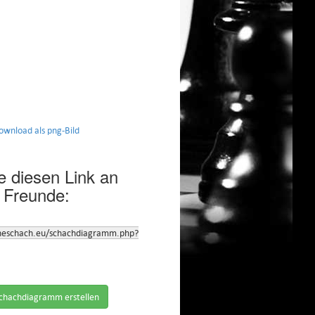
nload als png-Bild
 diesen Link an
 Freunde:
neschach.eu/schachdiagramm.php?
chachdiagramm erstellen