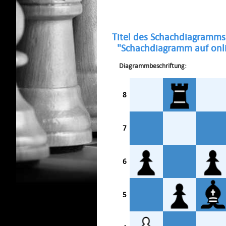
Titel des Schachdiagramms
"Schachdiagramm auf onli
Diagrammbeschriftung:
8
7
6
5