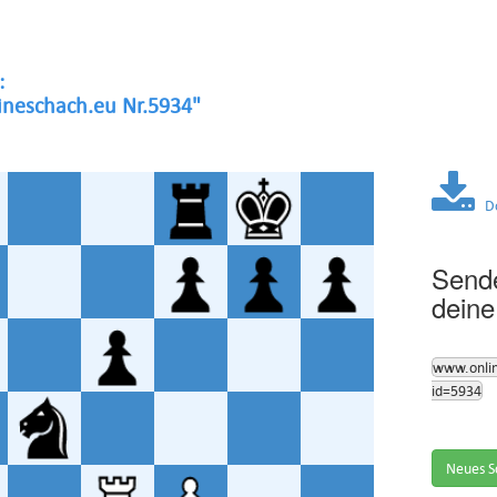
:
neschach.eu Nr.5934"
Dow
Sende
deine
www.onli
id=5934
Neues S