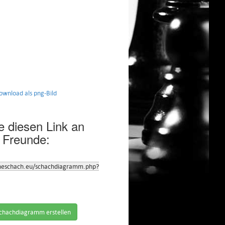
nload als png-Bild
 diesen Link an
 Freunde:
neschach.eu/schachdiagramm.php?
chachdiagramm erstellen