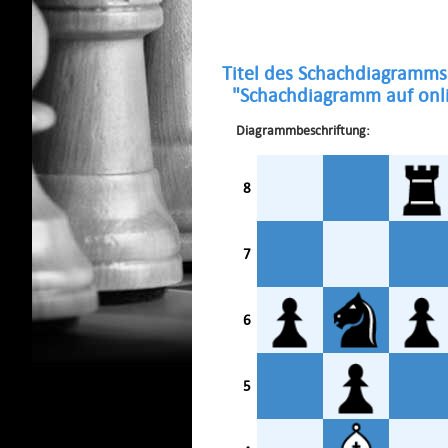
Titel des Schachdiagramms
"Schachdiagramm auf onli
Diagrammbeschriftung:
8
7
6
5