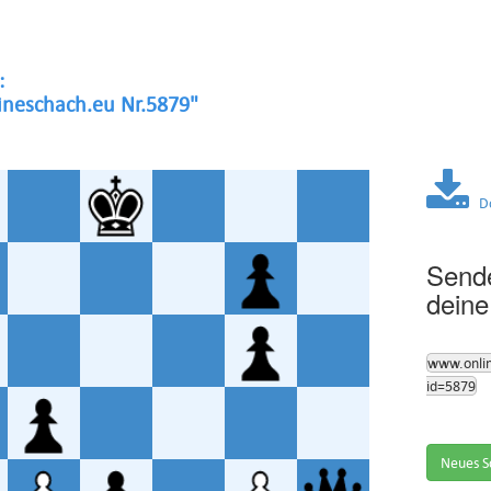
:
neschach.eu Nr.5879"
Dow
Sende
deine
www.onli
id=5879
Neues S