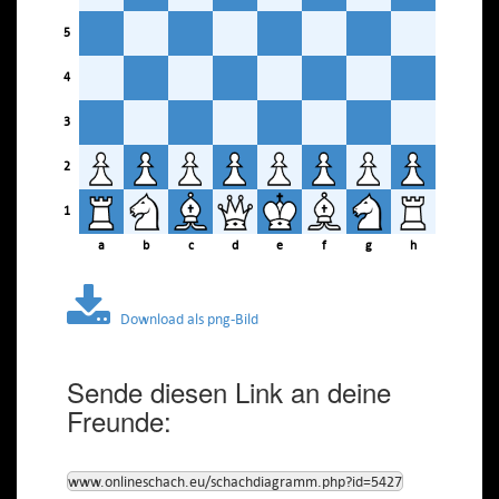
5
4
3
2
1
a
b
c
d
e
f
g
h
Download als png-Bild
Sende diesen Link an deine
Freunde:
www.onlineschach.eu/schachdiagramm.php?id=5427