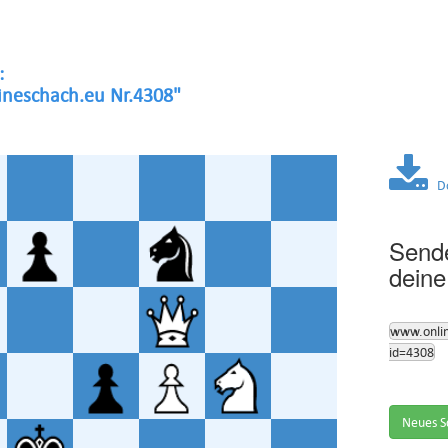
:
neschach.eu Nr.4308"
Dow
Sende
deine
www.onli
id=4308
Neues S