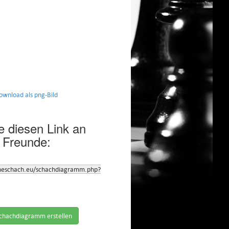
nload als png-Bild
 diesen Link an
 Freunde:
neschach.eu/schachdiagramm.php?
chachdiagramm erstellen