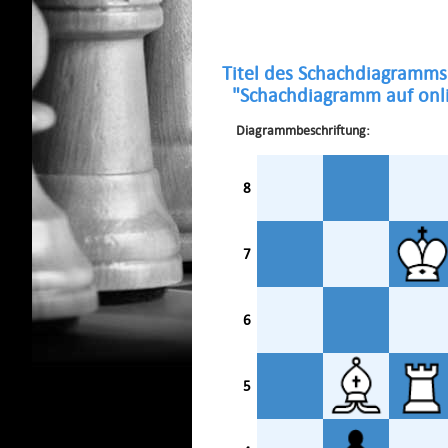
Titel des Schachdiagramms
"Schachdiagramm auf onli
Diagrammbeschriftung:
8
7
6
5