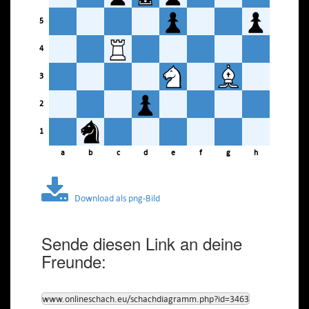
5
4
3
2
1
a
b
c
d
e
f
g
h
Download als png-Bild
Sende diesen Link an deine
Freunde:
www.onlineschach.eu/schachdiagramm.php?id=3463