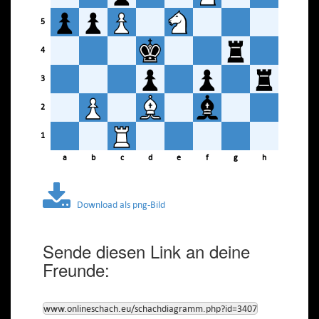
5
4
3
2
1
a
b
c
d
e
f
g
h
Download als png-Bild
Sende diesen Link an deine
Freunde:
www.onlineschach.eu/schachdiagramm.php?id=3407