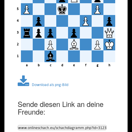
5
4
3
2
1
a
b
c
d
e
f
g
h
Download als png-Bild
Sende diesen Link an deine
Freunde:
www.onlineschach.eu/schachdiagramm.php?id=3123