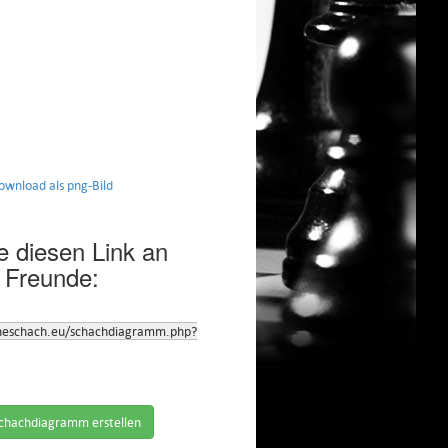
nload als png-Bild
 diesen Link an
 Freunde:
neschach.eu/schachdiagramm.php?
chachdiagramm erstellen