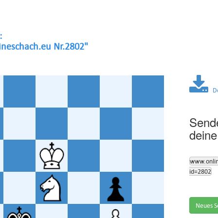
:
neschach.eu Nr.2802"
Dow
Sende
deine
www.onli
id=2802
Neues S