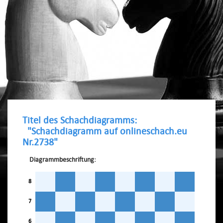
Titel des Schachdiagramms:
"Schachdiagramm auf onlineschach.eu
Nr.2738"
Diagrammbeschriftung:
8
7
6