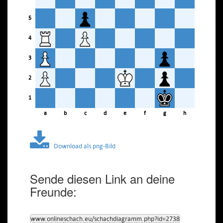
5
4
3
2
1
a
b
c
d
e
f
g
h
Download als png-Bild
Sende diesen Link an deine
Freunde:
www.onlineschach.eu/schachdiagramm.php?id=2738