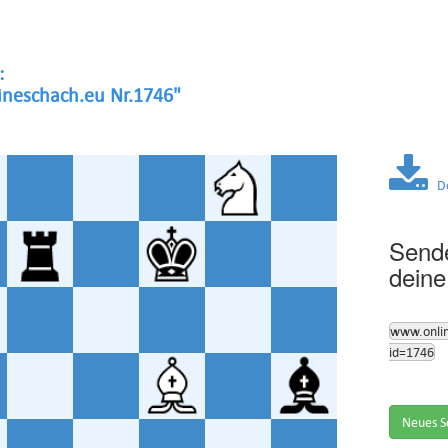
:
neschach.eu Nr.1746"
Dow
Sende
deine
www.onli
id=1746
Neues S