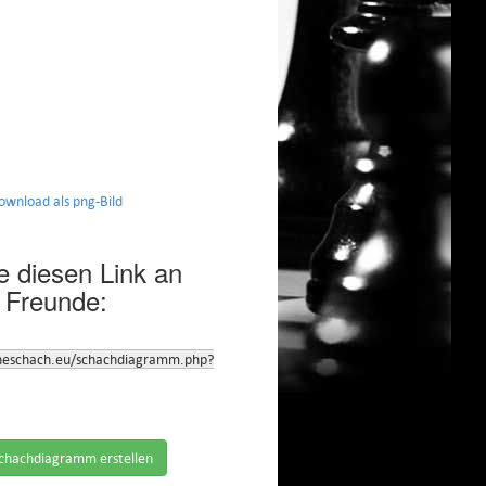
nload als png-Bild
 diesen Link an
 Freunde:
neschach.eu/schachdiagramm.php?
chachdiagramm erstellen