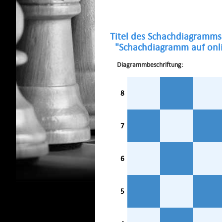
Titel des Schachdiagramms
"Schachdiagramm auf onli
Diagrammbeschriftung:
8
7
6
5