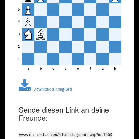
5
4
3
2
1
a
b
c
d
e
f
g
h
Download als png-Bild
Sende diesen Link an deine
Freunde:
www.onlineschach.eu/schachdiagramm.php?id=1668