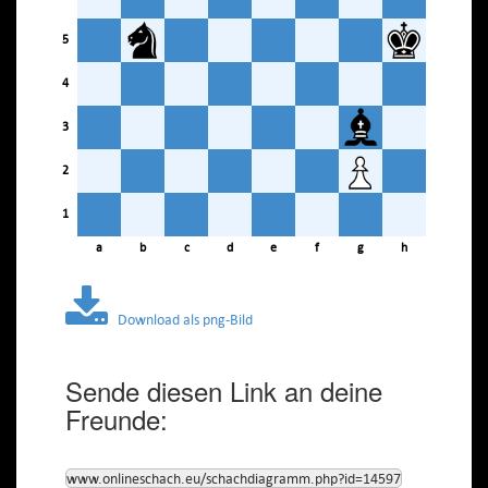
5
4
3
2
1
a
b
c
d
e
f
g
h
Download als png-Bild
Sende diesen Link an deine
Freunde:
www.onlineschach.eu/schachdiagramm.php?id=14597