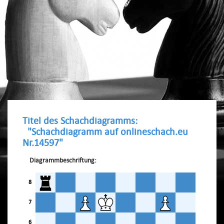
Titel des Schachdiagramms:
"Schachdiagramm auf onlineschach.eu
Nr.14597"
Diagrammbeschriftung:
8
7
6