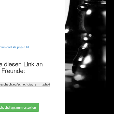
nload als png-Bild
 diesen Link an
 Freunde:
neschach.eu/schachdiagramm.php?
chachdiagramm erstellen