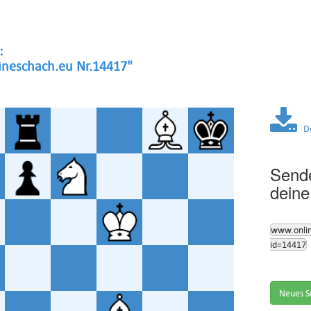
:
neschach.eu Nr.14417"
Dow
Sende
deine
www.onli
id=14417
Neues S