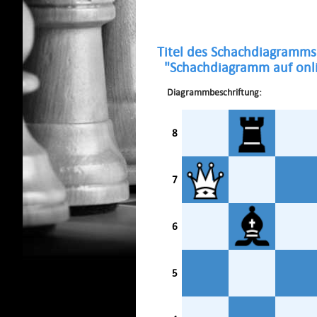
Titel des Schachdiagramms
"Schachdiagramm auf onli
Diagrammbeschriftung:
8
7
6
5