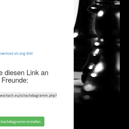
nload als png-Bild
 diesen Link an
 Freunde:
neschach.eu/schachdiagramm.php?
chachdiagramm erstellen