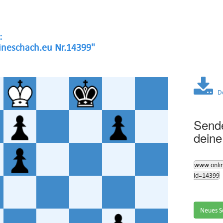
:
neschach.eu Nr.14399"
Dow
Sende
deine
www.onli
id=14399
Neues S