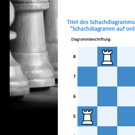
Titel des Schachdiagramms
"Schachdiagramm auf onli
Diagrammbeschriftung:
8
7
6
5