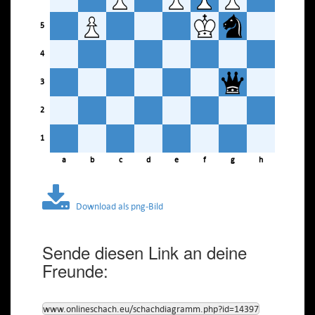
5
4
3
2
1
a
b
c
d
e
f
g
h
Download als png-Bild
Sende diesen Link an deine
Freunde:
www.onlineschach.eu/schachdiagramm.php?id=14397