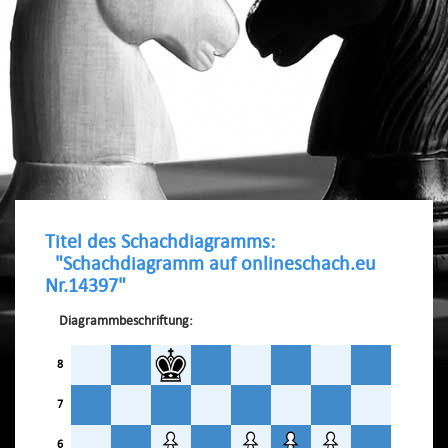
Titel des Schachdiagramms:
"Schachdiagramm auf onlineschach.eu
Nr.14397"
Diagrammbeschriftung:
8
7
6