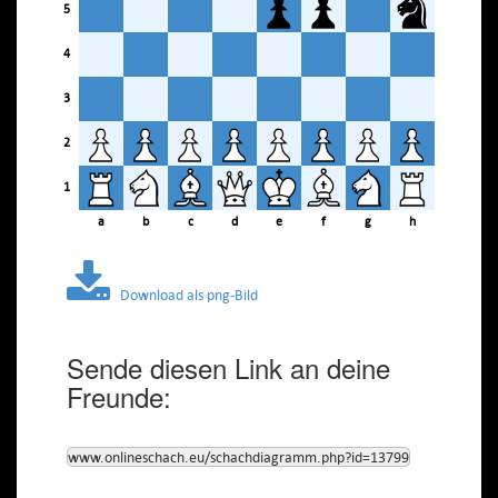
5
4
3
2
1
a
b
c
d
e
f
g
h
Download als png-Bild
Sende diesen Link an deine
Freunde:
www.onlineschach.eu/schachdiagramm.php?id=13799