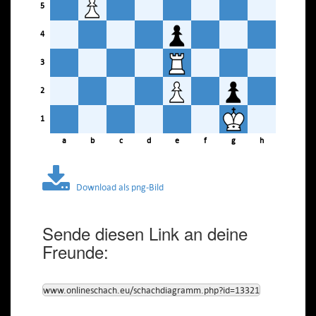
5
4
3
2
1
a
b
c
d
e
f
g
h
Download als png-Bild
Sende diesen Link an deine
Freunde:
www.onlineschach.eu/schachdiagramm.php?id=13321