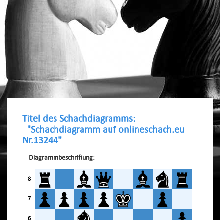
Titel des Schachdiagramms:
"Schachdiagramm auf onlineschach.eu
Nr.13244"
Diagrammbeschriftung:
8
7
6