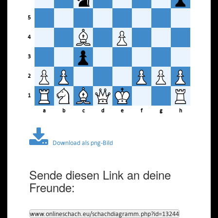
5
4
3
2
1
a
b
c
d
e
f
g
h
Download als png-Bild
Sende diesen Link an deine
Freunde:
www.onlineschach.eu/schachdiagramm.php?id=13244