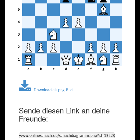
5
4
3
2
1
a
b
c
d
e
f
g
h
Download als png-Bild
Sende diesen Link an deine
Freunde:
www.onlineschach.eu/schachdiagramm.php?id=13223