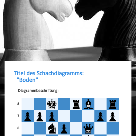
Titel des Schachdiagramms:
"Boden"
Diagrammbeschriftung:
8
7
6