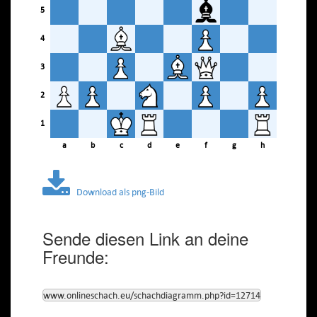
5
4
3
2
1
a
b
c
d
e
f
g
h
Download als png-Bild
Sende diesen Link an deine
Freunde:
www.onlineschach.eu/schachdiagramm.php?id=12714