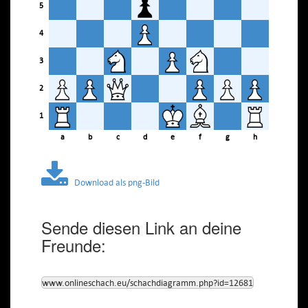
5
4
3
2
1
a
b
c
d
e
f
g
h
Download als png-Bild
Sende diesen Link an deine
Freunde:
www.onlineschach.eu/schachdiagramm.php?id=12681