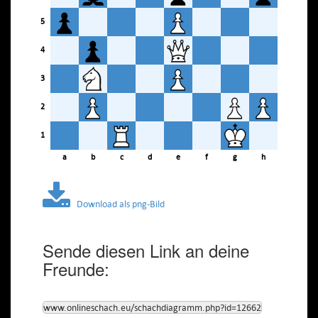
5
4
3
2
1
a
b
c
d
e
f
g
h
Download als png-Bild
Sende diesen Link an deine
Freunde:
www.onlineschach.eu/schachdiagramm.php?id=12662