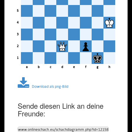
5
4
3
2
1
a
b
c
d
e
f
g
h
Download als png-Bild
Sende diesen Link an deine
Freunde:
www.onlineschach.eu/schachdiagramm.php?id=12158