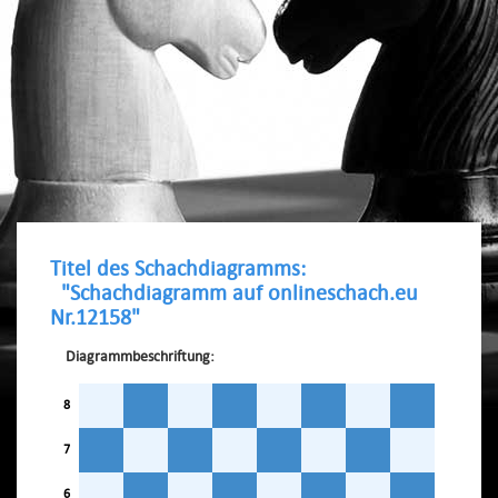
Titel des Schachdiagramms:
"Schachdiagramm auf onlineschach.eu
Nr.12158"
Diagrammbeschriftung:
8
7
6