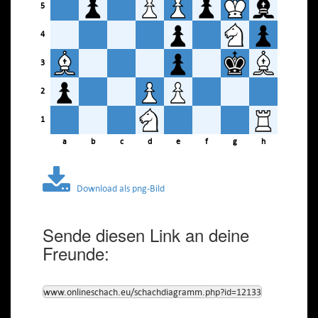
5
4
3
2
1
a
b
c
d
e
f
g
h
Download als png-Bild
Sende diesen Link an deine
Freunde:
www.onlineschach.eu/schachdiagramm.php?id=12133