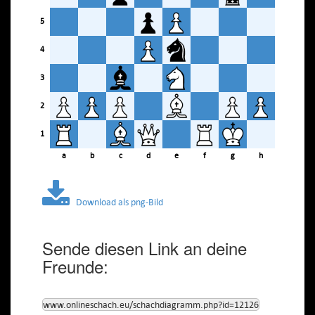
5
4
3
2
1
a
b
c
d
e
f
g
h
Download als png-Bild
Sende diesen Link an deine
Freunde:
www.onlineschach.eu/schachdiagramm.php?id=12126