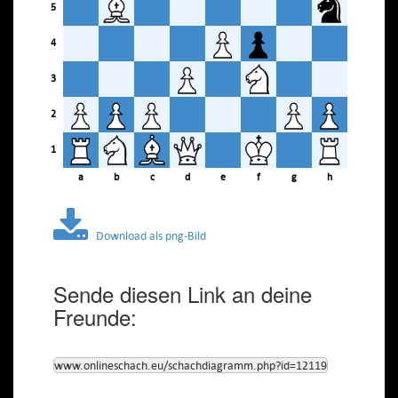
5
4
3
2
1
a
b
c
d
e
f
g
h
Download als png-Bild
Sende diesen Link an deine
Freunde:
www.onlineschach.eu/schachdiagramm.php?id=12119