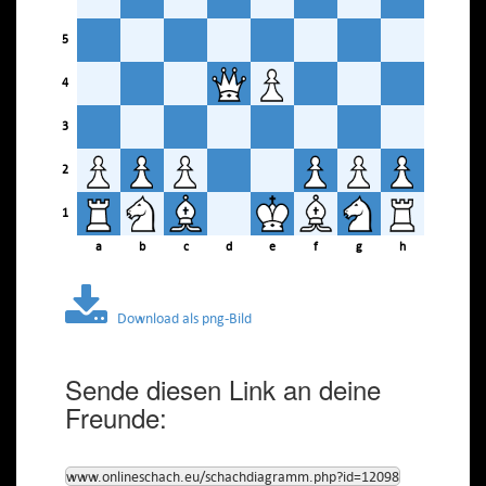
5
4
3
2
1
a
b
c
d
e
f
g
h
Download als png-Bild
Sende diesen Link an deine
Freunde:
www.onlineschach.eu/schachdiagramm.php?id=12098