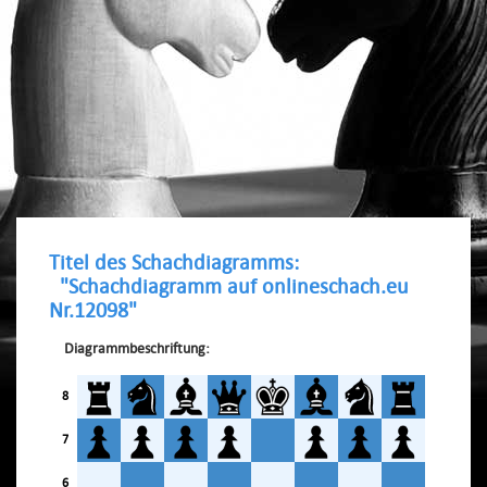
Titel des Schachdiagramms:
"Schachdiagramm auf onlineschach.eu
Nr.12098"
Diagrammbeschriftung:
8
7
6