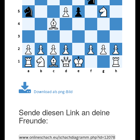
5
4
3
2
1
a
b
c
d
e
f
g
h
Download als png-Bild
Sende diesen Link an deine
Freunde:
www.onlineschach.eu/schachdiagramm.php?id=12078