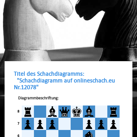
Titel des Schachdiagramms:
"Schachdiagramm auf onlineschach.eu
Nr.12078"
Diagrammbeschriftung:
8
7
6