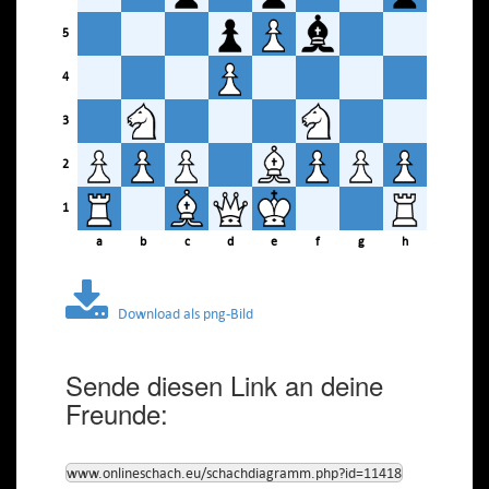
5
4
3
2
1
a
b
c
d
e
f
g
h
Download als png-Bild
Sende diesen Link an deine
Freunde:
www.onlineschach.eu/schachdiagramm.php?id=11418