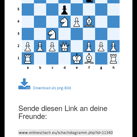
5
4
3
2
1
a
b
c
d
e
f
g
h
Download als png-Bild
Sende diesen Link an deine
Freunde:
www.onlineschach.eu/schachdiagramm.php?id=11340