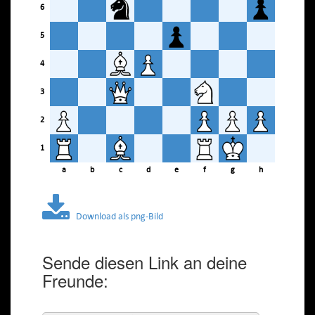
6
5
4
3
2
1
a
b
c
d
e
f
g
h
Download als png-Bild
Sende diesen Link an deine
Freunde: